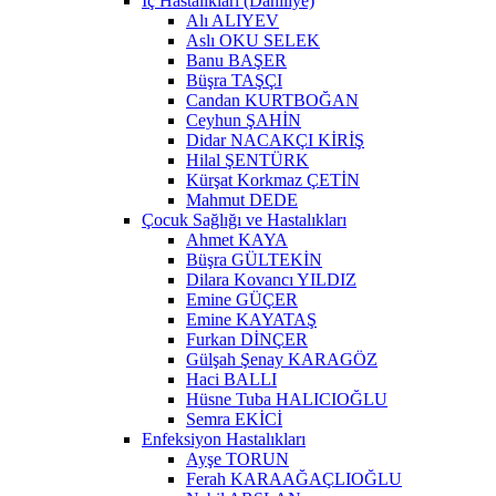
İç Hastalıkları (Dahiliye)
Alı ALIYEV
Aslı OKU SELEK
Banu BAŞER
Büşra TAŞÇI
Candan KURTBOĞAN
Ceyhun ŞAHİN
Didar NACAKÇI KİRİŞ
Hilal ŞENTÜRK
Kürşat Korkmaz ÇETİN
Mahmut DEDE
Çocuk Sağlığı ve Hastalıkları
Ahmet KAYA
Büşra GÜLTEKİN
Dilara Kovancı YILDIZ
Emine GÜÇER
Emine KAYATAŞ
Furkan DİNÇER
Gülşah Şenay KARAGÖZ
Haci BALLI
Hüsne Tuba HALICIOĞLU
Semra EKİCİ
Enfeksiyon Hastalıkları
Ayşe TORUN
Ferah KARAAĞAÇLIOĞLU