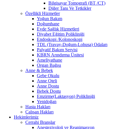
Bilgisayar Tomografi (BT /CT)
Diğer Tanı Ve Tetkikler
Özellikli Hizmetler
Yoğun Bakım
Doğumhane
Evde Sağlık Hizmetleri
Diyabet Eğitim Polikliniği
Endoskopi /Kolonoskopi
TDL (Travay-Doğum-Lohusa) Odaları
Palyatif Bakım Servisi
KBRN Arındırma Ünitesi
Ameliyathane
Organ Bağışı
Anne & Bebek
Gebe Okulu
Anne Oteli
Anne Dostu
Bebek Dostu
Emzirme(Laktasyon) Polikliniği
Yenidoğan
Hasta Hakları
Çalışan Hakları
Hekimlerimiz
Cerrahi Branşlar
Anesteziyoloji ve Reanimasyon