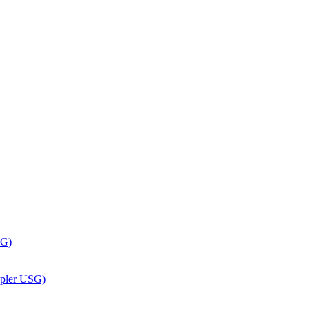
RG)
ppler USG)