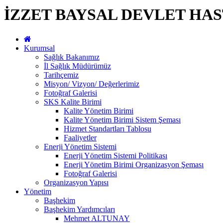
İZZET BAYSAL DEVLET HAS
Kurumsal
Sağlık Bakanımız
İl Sağlık Müdürümüz
Tarihçemiz
Misyon/ Vizyon/ Değerlerimiz
Fotoğraf Galerisi
SKS Kalite Birimi
Kalite Yönetim Birimi
Kalite Yönetim Birimi Sistem Şeması
Hizmet Standartları Tablosu
Faaliyetler
Enerji Yönetim Sistemi
Enerji Yönetim Sistemi Politikası
Enerji Yönetim Birimi Organizasyon Şeması
Fotoğraf Galerisi
Organizasyon Yapısı
Yönetim
Başhekim
Başhekim Yardımcıları
Mehmet ALTUNAY