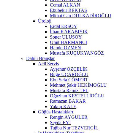
Cemal ALKAN
Ebubekir BEKTAŞ
Mithat Can DULKADİROĞLU
Üroloji
Erdal ERSOY
İlhan KARABIYIK
Soner ULUSOY
Ümit HARMANCI
Hamid ÖZMEN
Mustafa KÜÇÜKYANGÖZ
Dahili Branşlar
Acil Servis
Ayşenur ÖZÇELİK
Bilge UÇAROĞLU
Ebu Sefa CÖMERT
Mehmet Şakir HEKİMOĞLU
Mustafa Ramiz TEL
Oğuzhan KESTELLİOĞLU
Ramazan BAKAR
Yakup KALE
Göğüs Hastalıkları
Rengin AYGÜLER
Şeyda EYİ
Tuğba Nur TEZVERGİL