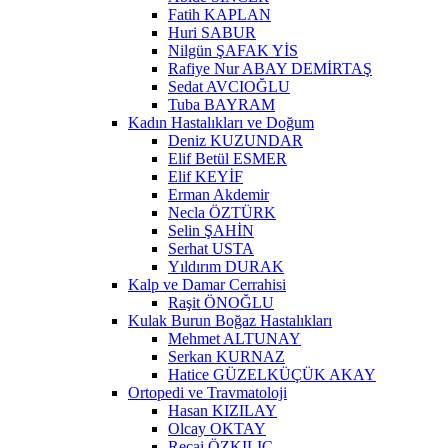
Fatih KAPLAN
Huri SABUR
Nilgün ŞAFAK YİS
Rafiye Nur ABAY DEMİRTAŞ
Sedat AVCIOĞLU
Tuba BAYRAM
Kadın Hastalıkları ve Doğum
Deniz KUZUNDAR
Elif Betül ESMER
Elif KEYİF
Erman Akdemir
Necla ÖZTÜRK
Selin ŞAHİN
Serhat USTA
Yıldırım DURAK
Kalp ve Damar Cerrahisi
Raşit ÖNOĞLU
Kulak Burun Boğaz Hastalıkları
Mehmet ALTUNAY
Serkan KURNAZ
Hatice GÜZELKÜÇÜK AKAY
Ortopedi ve Travmatoloji
Hasan KIZILAY
Olcay OKTAY
Recai ÖZKILIÇ