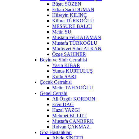
Büşra SÖZEN
Erhan Sadi DUMAN
Hüseyin KILINÇ
Kübra TÜRKOĞLU
MESSURE BALCI
Metin SU
Mustafa Felat ATAMAN
Mustafa TÜRKOĞLU
Mürüvvet Sibel ALKAN
Özge ŞAHİNER
Beyin ve Sinir Cerrahisi
Yasin KİBAR
Yunus KURTULUŞ
Kutlu SARI
Çocuk Cerrahisi
Metin TAHAOĞLU
Genel Cerrahi
Ali Özgür KORDON
Eren DAĞ
Hazal YAZGI
Mehmet BULUT
Mustafa CANBERK
Rıdvan ÇAKMAZ
Göz Hastalıkları
Abide SİNCER