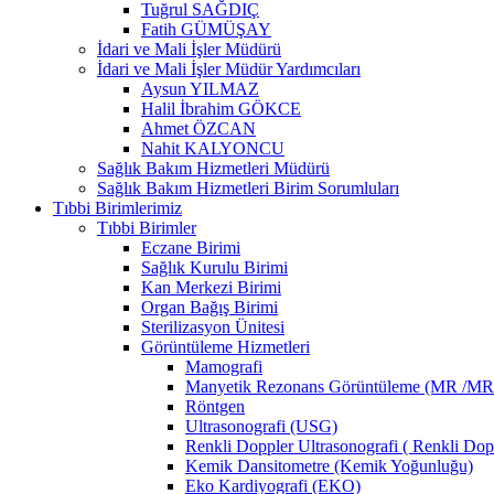
Tuğrul SAĞDIÇ
Fatih GÜMÜŞAY
İdari ve Mali İşler Müdürü
İdari ve Mali İşler Müdür Yardımcıları
Aysun YILMAZ
Halil İbrahim GÖKCE
Ahmet ÖZCAN
Nahit KALYONCU
Sağlık Bakım Hizmetleri Müdürü
Sağlık Bakım Hizmetleri Birim Sorumluları
Tıbbi Birimlerimiz
Tıbbi Birimler
Eczane Birimi
Sağlık Kurulu Birimi
Kan Merkezi Birimi
Organ Bağış Birimi
Sterilizasyon Ünitesi
Görüntüleme Hizmetleri
Mamografi
Manyetik Rezonans Görüntüleme (MR /M
Röntgen
Ultrasonografi (USG)
Renkli Doppler Ultrasonografi ( Renkli Do
Kemik Dansitometre (Kemik Yoğunluğu)
Eko Kardiyografi (EKO)