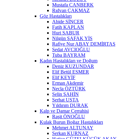
Mustafa CANBERK
Rıdvan ÇAKMAZ
Göz Hastalıkları
Abide SİNCER
Fatih KAPLAN
Huri SABUR
Nilgün ŞAFAK YİS
Rafiye Nur ABAY DEMİRTAŞ
Sedat AVCIOĞLU
Tuba BAYRAM
Kadın Hastalıkları ve Doğum
Deniz KUZUNDAR
Elif Betül ESMER
Elif KEYİF
Erman Akdemir
Necla ÖZTÜRK
Selin ŞAHİN
Serhat USTA
Yıldırım DURAK
Kalp ve Damar Cerrahisi
Raşit ÖNOĞLU
Kulak Burun Boğaz Hastalıkları
Mehmet ALTUNAY
Serkan KURNAZ
Hatice GÜZELKÜÇÜK AKAY