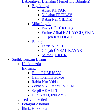
Laboratuvar Branşları (Temel Tıp Bilimleri)
Biyokimya
Aysel KUYAR
Nebahat ERTİLAV
Rabia Nur YILDIZ
Mikrobiyoloji
Barış BÖLÜKBAŞ
Emine Zühal KALAYCI ÇEKİN
Gülşen KALOĞLU
Patoloji
Ferda AKSEL
Gülşah ÜNSAL KAYAR
Selma ÇUKUR
Sağlık Turizmi Birimi
Hakkımızda
Ekibimiz
Fatih GÜMÜŞAY
Halil İbrahim Gökçe
Rabia Nur Yıldız
Zeynep Nilüfer YÖNDEM
Serpil AKALIN
Hilal YALÇINKAYA
Tedavi Paketleri
Fotoğraf Albümü
İlimiz Hakkında