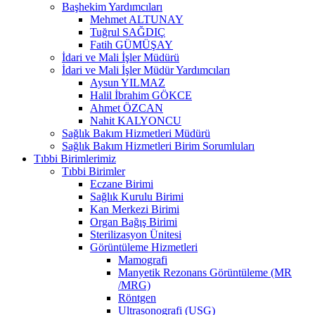
Başhekim Yardımcıları
Mehmet ALTUNAY
Tuğrul SAĞDIÇ
Fatih GÜMÜŞAY
İdari ve Mali İşler Müdürü
İdari ve Mali İşler Müdür Yardımcıları
Aysun YILMAZ
Halil İbrahim GÖKCE
Ahmet ÖZCAN
Nahit KALYONCU
Sağlık Bakım Hizmetleri Müdürü
Sağlık Bakım Hizmetleri Birim Sorumluları
Tıbbi Birimlerimiz
Tıbbi Birimler
Eczane Birimi
Sağlık Kurulu Birimi
Kan Merkezi Birimi
Organ Bağış Birimi
Sterilizasyon Ünitesi
Görüntüleme Hizmetleri
Mamografi
Manyetik Rezonans Görüntüleme (MR
/MRG)
Röntgen
Ultrasonografi (USG)