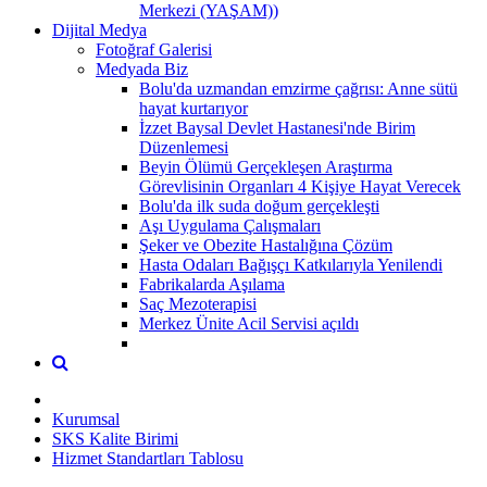
Merkezi (YAŞAM))
Dijital Medya
Fotoğraf Galerisi
Medyada Biz
Bolu'da uzmandan emzirme çağrısı: Anne sütü
hayat kurtarıyor
İzzet Baysal Devlet Hastanesi'nde Birim
Düzenlemesi
Beyin Ölümü Gerçekleşen Araştırma
Görevlisinin Organları 4 Kişiye Hayat Verecek
Bolu'da ilk suda doğum gerçekleşti
Aşı Uygulama Çalışmaları
Şeker ve Obezite Hastalığına Çözüm
Hasta Odaları Bağışçı Katkılarıyla Yenilendi
Fabrikalarda Aşılama
Saç Mezoterapisi
Merkez Ünite Acil Servisi açıldı
Kurumsal
SKS Kalite Birimi
Hizmet Standartları Tablosu