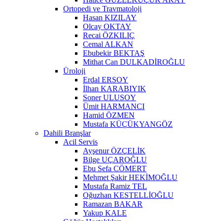
Ortopedi ve Travmatoloji
Hasan KIZILAY
Olcay OKTAY
Recai ÖZKILIÇ
Cemal ALKAN
Ebubekir BEKTAŞ
Mithat Can DULKADİROĞLU
Üroloji
Erdal ERSOY
İlhan KARABIYIK
Soner ULUSOY
Ümit HARMANCI
Hamid ÖZMEN
Mustafa KÜÇÜKYANGÖZ
Dahili Branşlar
Acil Servis
Ayşenur ÖZÇELİK
Bilge UÇAROĞLU
Ebu Sefa CÖMERT
Mehmet Şakir HEKİMOĞLU
Mustafa Ramiz TEL
Oğuzhan KESTELLİOĞLU
Ramazan BAKAR
Yakup KALE