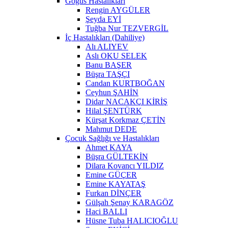
Göğüs Hastalıkları
Rengin AYGÜLER
Şeyda EYİ
Tuğba Nur TEZVERGİL
İç Hastalıkları (Dahiliye)
Alı ALIYEV
Aslı OKU SELEK
Banu BAŞER
Büşra TAŞÇI
Candan KURTBOĞAN
Ceyhun ŞAHİN
Didar NACAKÇI KİRİŞ
Hilal ŞENTÜRK
Kürşat Korkmaz ÇETİN
Mahmut DEDE
Çocuk Sağlığı ve Hastalıkları
Ahmet KAYA
Büşra GÜLTEKİN
Dilara Kovancı YILDIZ
Emine GÜÇER
Emine KAYATAŞ
Furkan DİNÇER
Gülşah Şenay KARAGÖZ
Haci BALLI
Hüsne Tuba HALICIOĞLU