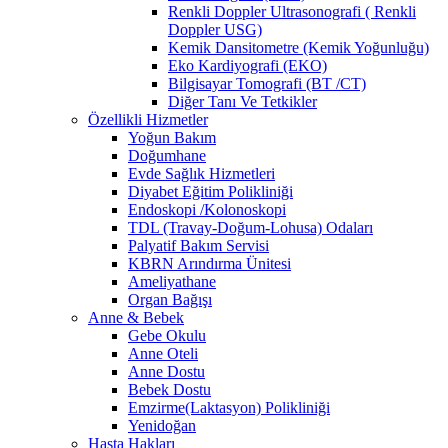
Renkli Doppler Ultrasonografi ( Renkli
Doppler USG)
Kemik Dansitometre (Kemik Yoğunluğu)
Eko Kardiyografi (EKO)
Bilgisayar Tomografi (BT /CT)
Diğer Tanı Ve Tetkikler
Özellikli Hizmetler
Yoğun Bakım
Doğumhane
Evde Sağlık Hizmetleri
Diyabet Eğitim Polikliniği
Endoskopi /Kolonoskopi
TDL (Travay-Doğum-Lohusa) Odaları
Palyatif Bakım Servisi
KBRN Arındırma Ünitesi
Ameliyathane
Organ Bağışı
Anne & Bebek
Gebe Okulu
Anne Oteli
Anne Dostu
Bebek Dostu
Emzirme(Laktasyon) Polikliniği
Yenidoğan
Hasta Hakları