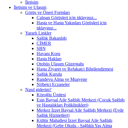
İletişim
İletişim ve Ulaşım
Görüş ve Öneri Formları
Çalışan Görüşleri için tıklayınız...
Hasta ve Hasta Yakınları Görüşleri için
tıklayınız...
Yararlı Linkler
Sağlık Bakanlığı
CİMER
SBN
Havanı Koru
Hasta Hakları
Otobüs Ulaşım Güzergahı
Hasta Ziyaret ve Refakatçi Bilgilendirmesi
Sağlık Kurulu
Randevu Alma ve Muayene
Nöbetci Eczaneler
Nasıl giderim?
Köroğlu Ünitesi
Esin Baysal Aile Sağlığı Merkezi (Çocuk Sağlığı
ve Hastalıkları Poliklinikleri)
Merkez İzzet Baysal Aile Sağlığı Merkezi (Evde
Sağlık Hizmetleri)
Kültür Mahallesi İzzet Baysal Aile Sağlığı
Merkezi (Gebe Okulu - Sağlıklı Yaş Alma