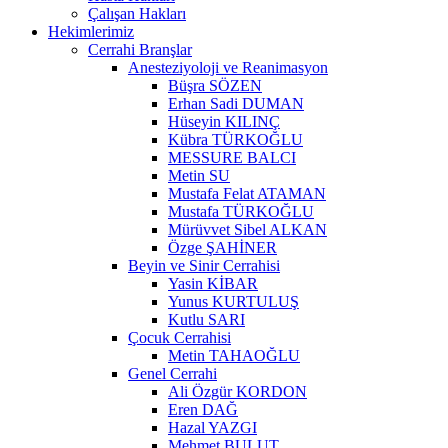
Çalışan Hakları
Hekimlerimiz
Cerrahi Branşlar
Anesteziyoloji ve Reanimasyon
Büşra SÖZEN
Erhan Sadi DUMAN
Hüseyin KILINÇ
Kübra TÜRKOĞLU
MESSURE BALCI
Metin SU
Mustafa Felat ATAMAN
Mustafa TÜRKOĞLU
Mürüvvet Sibel ALKAN
Özge ŞAHİNER
Beyin ve Sinir Cerrahisi
Yasin KİBAR
Yunus KURTULUŞ
Kutlu SARI
Çocuk Cerrahisi
Metin TAHAOĞLU
Genel Cerrahi
Ali Özgür KORDON
Eren DAĞ
Hazal YAZGI
Mehmet BULUT