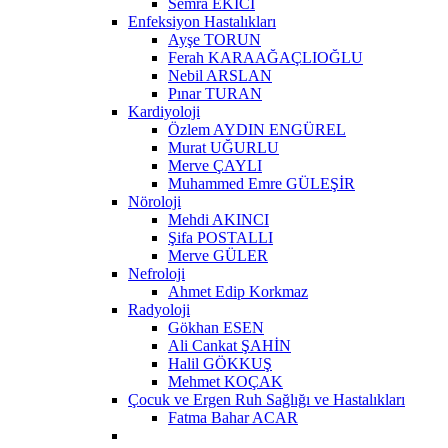
Semra EKİCİ
Enfeksiyon Hastalıkları
Ayşe TORUN
Ferah KARAAĞAÇLIOĞLU
Nebil ARSLAN
Pınar TURAN
Kardiyoloji
Özlem AYDIN ENGÜREL
Murat UĞURLU
Merve ÇAYLI
Muhammed Emre GÜLEŞİR
Nöroloji
Mehdi AKINCI
Şifa POSTALLI
Merve GÜLER
Nefroloji
Ahmet Edip Korkmaz
Radyoloji
Gökhan ESEN
Ali Cankat ŞAHİN
Halil GÖKKUŞ
Mehmet KOÇAK
Çocuk ve Ergen Ruh Sağlığı ve Hastalıkları
Fatma Bahar ACAR