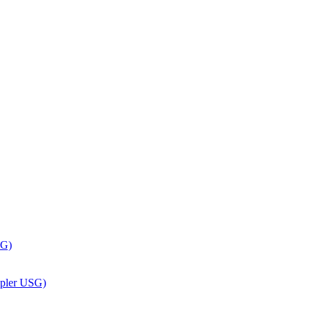
RG)
ppler USG)