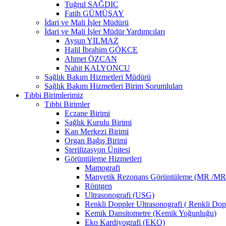
Tuğrul SAĞDIÇ
Fatih GÜMÜŞAY
İdari ve Mali İşler Müdürü
İdari ve Mali İşler Müdür Yardımcıları
Aysun YILMAZ
Halil İbrahim GÖKCE
Ahmet ÖZCAN
Nahit KALYONCU
Sağlık Bakım Hizmetleri Müdürü
Sağlık Bakım Hizmetleri Birim Sorumluları
Tıbbi Birimlerimiz
Tıbbi Birimler
Eczane Birimi
Sağlık Kurulu Birimi
Kan Merkezi Birimi
Organ Bağış Birimi
Sterilizasyon Ünitesi
Görüntüleme Hizmetleri
Mamografi
Manyetik Rezonans Görüntüleme (MR /M
Röntgen
Ultrasonografi (USG)
Renkli Doppler Ultrasonografi ( Renkli Do
Kemik Dansitometre (Kemik Yoğunluğu)
Eko Kardiyografi (EKO)