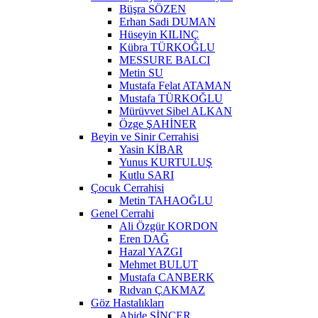
Büşra SÖZEN
Erhan Sadi DUMAN
Hüseyin KILINÇ
Kübra TÜRKOĞLU
MESSURE BALCI
Metin SU
Mustafa Felat ATAMAN
Mustafa TÜRKOĞLU
Mürüvvet Sibel ALKAN
Özge ŞAHİNER
Beyin ve Sinir Cerrahisi
Yasin KİBAR
Yunus KURTULUŞ
Kutlu SARI
Çocuk Cerrahisi
Metin TAHAOĞLU
Genel Cerrahi
Ali Özgür KORDON
Eren DAĞ
Hazal YAZGI
Mehmet BULUT
Mustafa CANBERK
Rıdvan ÇAKMAZ
Göz Hastalıkları
Abide SİNCER