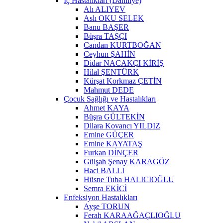
İç Hastalıkları (Dahiliye)
Alı ALIYEV
Aslı OKU SELEK
Banu BAŞER
Büşra TAŞÇI
Candan KURTBOĞAN
Ceyhun ŞAHİN
Didar NACAKÇI KİRİŞ
Hilal ŞENTÜRK
Kürşat Korkmaz ÇETİN
Mahmut DEDE
Çocuk Sağlığı ve Hastalıkları
Ahmet KAYA
Büşra GÜLTEKİN
Dilara Kovancı YILDIZ
Emine GÜÇER
Emine KAYATAŞ
Furkan DİNÇER
Gülşah Şenay KARAGÖZ
Haci BALLI
Hüsne Tuba HALICIOĞLU
Semra EKİCİ
Enfeksiyon Hastalıkları
Ayşe TORUN
Ferah KARAAĞAÇLIOĞLU