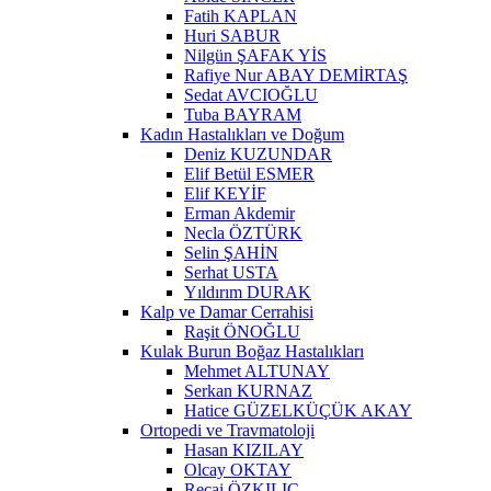
Fatih KAPLAN
Huri SABUR
Nilgün ŞAFAK YİS
Rafiye Nur ABAY DEMİRTAŞ
Sedat AVCIOĞLU
Tuba BAYRAM
Kadın Hastalıkları ve Doğum
Deniz KUZUNDAR
Elif Betül ESMER
Elif KEYİF
Erman Akdemir
Necla ÖZTÜRK
Selin ŞAHİN
Serhat USTA
Yıldırım DURAK
Kalp ve Damar Cerrahisi
Raşit ÖNOĞLU
Kulak Burun Boğaz Hastalıkları
Mehmet ALTUNAY
Serkan KURNAZ
Hatice GÜZELKÜÇÜK AKAY
Ortopedi ve Travmatoloji
Hasan KIZILAY
Olcay OKTAY
Recai ÖZKILIÇ