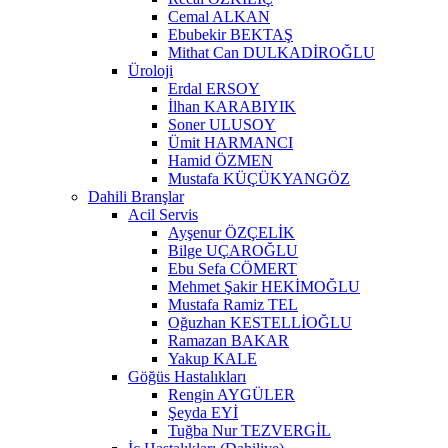
Cemal ALKAN
Ebubekir BEKTAŞ
Mithat Can DULKADİROĞLU
Üroloji
Erdal ERSOY
İlhan KARABIYIK
Soner ULUSOY
Ümit HARMANCI
Hamid ÖZMEN
Mustafa KÜÇÜKYANGÖZ
Dahili Branşlar
Acil Servis
Ayşenur ÖZÇELİK
Bilge UÇAROĞLU
Ebu Sefa CÖMERT
Mehmet Şakir HEKİMOĞLU
Mustafa Ramiz TEL
Oğuzhan KESTELLİOĞLU
Ramazan BAKAR
Yakup KALE
Göğüs Hastalıkları
Rengin AYGÜLER
Şeyda EYİ
Tuğba Nur TEZVERGİL