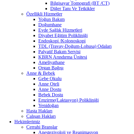
Bilgisayar Tomografi (BT /CT)
Diğer Tanı Ve Tetkikler
Özellikli Hizmetler
Yoğun Bakım
Doğumhane
Evde Sağlık Hizmetleri
Diyabet Eğitim Polikliniği
Endoskopi /Kolonoskopi
TDL (Travay-Doğum-Lohusa) Odaları
Palyatif Bakım Servisi
KBRN Arındırma Ünitesi
Ameliyathane
Organ Bağışı
Anne & Bebek
Gebe Okulu
Anne Oteli
Anne Dostu
Bebek Dostu
Emzirme(Laktasyon) Polikliniği
Yenidoğan
Hasta Hakları
Çalışan Hakları
Hekimlerimiz
Cerrahi Branşlar
Anesteziyoloji ve Reanimasyon