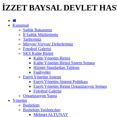
İZZET BAYSAL DEVLET HAS
Kurumsal
Sağlık Bakanımız
İl Sağlık Müdürümüz
Tarihçemiz
Misyon/ Vizyon/ Değerlerimiz
Fotoğraf Galerisi
SKS Kalite Birimi
Kalite Yönetim Birimi
Kalite Yönetim Birimi Sistem Şeması
Hizmet Standartları Tablosu
Faaliyetler
Enerji Yönetim Sistemi
Enerji Yönetim Sistemi Politikası
Enerji Yönetim Birimi Organizasyon Şeması
Fotoğraf Galerisi
Organizasyon Yapısı
Yönetim
Başhekim
Başhekim Yardımcıları
Mehmet ALTUNAY