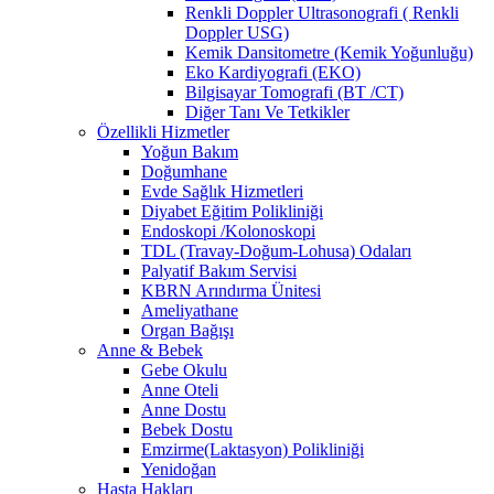
Renkli Doppler Ultrasonografi ( Renkli
Doppler USG)
Kemik Dansitometre (Kemik Yoğunluğu)
Eko Kardiyografi (EKO)
Bilgisayar Tomografi (BT /CT)
Diğer Tanı Ve Tetkikler
Özellikli Hizmetler
Yoğun Bakım
Doğumhane
Evde Sağlık Hizmetleri
Diyabet Eğitim Polikliniği
Endoskopi /Kolonoskopi
TDL (Travay-Doğum-Lohusa) Odaları
Palyatif Bakım Servisi
KBRN Arındırma Ünitesi
Ameliyathane
Organ Bağışı
Anne & Bebek
Gebe Okulu
Anne Oteli
Anne Dostu
Bebek Dostu
Emzirme(Laktasyon) Polikliniği
Yenidoğan
Hasta Hakları