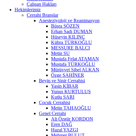
Çalışan Hakları
Hekimlerimiz
Cerrahi Branşlar
Anesteziyoloji ve Reanimasyon
Büşra SÖZEN
Erhan Sadi DUMAN
Hüseyin KILINÇ
Kübra TÜRKOĞLU
MESSURE BALCI
Metin SU
Mustafa Felat ATAMAN
Mustafa TÜRKOĞLU
Mürüvvet Sibel ALKAN
Özge ŞAHİNER
Beyin ve Sinir Cerrahisi
Yasin KİBAR
Yunus KURTULUŞ
Kutlu SARI
Çocuk Cerrahisi
Metin TAHAOĞLU
Genel Cerrahi
Ali Özgür KORDON
Eren DAĞ
Hazal YAZGI
Mehmet BULUT