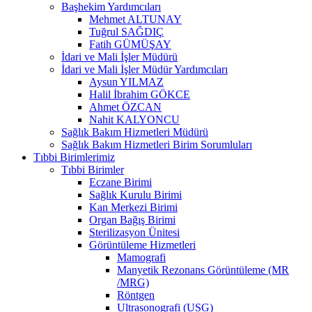
Başhekim Yardımcıları
Mehmet ALTUNAY
Tuğrul SAĞDIÇ
Fatih GÜMÜŞAY
İdari ve Mali İşler Müdürü
İdari ve Mali İşler Müdür Yardımcıları
Aysun YILMAZ
Halil İbrahim GÖKCE
Ahmet ÖZCAN
Nahit KALYONCU
Sağlık Bakım Hizmetleri Müdürü
Sağlık Bakım Hizmetleri Birim Sorumluları
Tıbbi Birimlerimiz
Tıbbi Birimler
Eczane Birimi
Sağlık Kurulu Birimi
Kan Merkezi Birimi
Organ Bağış Birimi
Sterilizasyon Ünitesi
Görüntüleme Hizmetleri
Mamografi
Manyetik Rezonans Görüntüleme (MR
/MRG)
Röntgen
Ultrasonografi (USG)