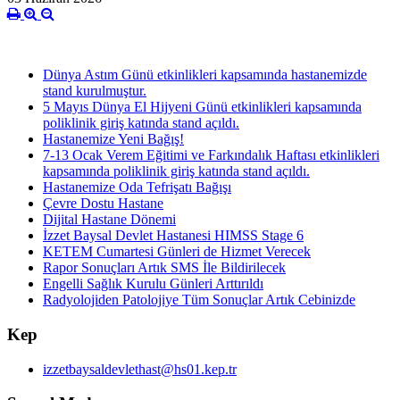
Dünya Astım Günü etkinlikleri kapsamında hastanemizde
stand kurulmuştur.
5 Mayıs Dünya El Hijyeni Günü etkinlikleri kapsamında
poliklinik giriş katında stand açıldı.
Hastanemize Yeni Bağış!
7-13 Ocak Verem Eğitimi ve Farkındalık Haftası etkinlikleri
kapsamında poliklinik giriş katında stand açıldı.
Hastanemize Oda Tefrişatı Bağışı
Çevre Dostu Hastane
Dijital Hastane Dönemi
İzzet Baysal Devlet Hastanesi HIMSS Stage 6
KETEM Cumartesi Günleri de Hizmet Verecek
Rapor Sonuçları Artık SMS İle Bildirilecek
Engelli Sağlık Kurulu Günleri Arttırıldı
Radyolojiden Patolojiye Tüm Sonuçlar Artık Cebinizde
Kep
izzetbaysaldevlethast@hs01.kep.tr