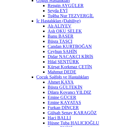
Göğüs Hastalıkları
Rengin AYGÜLER
Şeyda EYİ
Tuğba Nur TEZVERGİL
İç Hastalıkları (Dahiliye)
Alı ALIYEV
Aslı OKU SELEK
Banu BAŞER
Büşra TAŞÇI
Candan KURTBOĞAN
Ceyhun ŞAHİN
Didar NACAKÇI KİRİŞ
Hilal ŞENTÜRK
Kürşat Korkmaz ÇETİN
Mahmut DEDE
Çocuk Sağlığı ve Hastalıkları
Ahmet KAYA
Büşra GÜLTEKİN
Dilara Kovancı YILDIZ
Emine GÜÇER
Emine KAYATAŞ
Furkan DİNÇER
Gülşah Şenay KARAGÖZ
Haci BALLI
Hüsne Tuba HALICIOĞLU