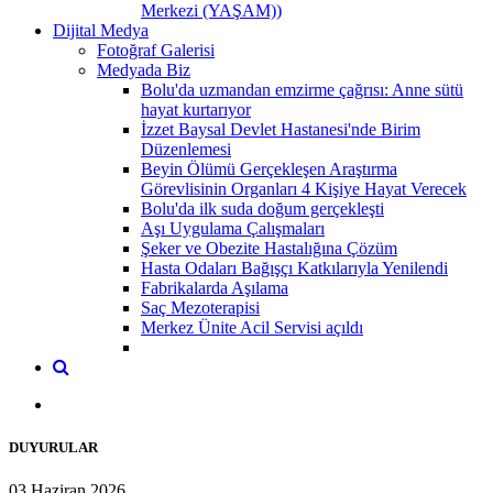
Merkezi (YAŞAM))
Dijital Medya
Fotoğraf Galerisi
Medyada Biz
Bolu'da uzmandan emzirme çağrısı: Anne sütü
hayat kurtarıyor
İzzet Baysal Devlet Hastanesi'nde Birim
Düzenlemesi
Beyin Ölümü Gerçekleşen Araştırma
Görevlisinin Organları 4 Kişiye Hayat Verecek
Bolu'da ilk suda doğum gerçekleşti
Aşı Uygulama Çalışmaları
Şeker ve Obezite Hastalığına Çözüm
Hasta Odaları Bağışçı Katkılarıyla Yenilendi
Fabrikalarda Aşılama
Saç Mezoterapisi
Merkez Ünite Acil Servisi açıldı
DUYURULAR
03 Haziran 2026