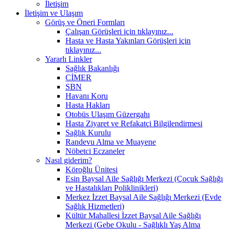
İletişim
İletişim ve Ulaşım
Görüş ve Öneri Formları
Çalışan Görüşleri için tıklayınız...
Hasta ve Hasta Yakınları Görüşleri için
tıklayınız...
Yararlı Linkler
Sağlık Bakanlığı
CİMER
SBN
Havanı Koru
Hasta Hakları
Otobüs Ulaşım Güzergahı
Hasta Ziyaret ve Refakatçi Bilgilendirmesi
Sağlık Kurulu
Randevu Alma ve Muayene
Nöbetci Eczaneler
Nasıl giderim?
Köroğlu Ünitesi
Esin Baysal Aile Sağlığı Merkezi (Çocuk Sağlığı
ve Hastalıkları Poliklinikleri)
Merkez İzzet Baysal Aile Sağlığı Merkezi (Evde
Sağlık Hizmetleri)
Kültür Mahallesi İzzet Baysal Aile Sağlığı
Merkezi (Gebe Okulu - Sağlıklı Yaş Alma