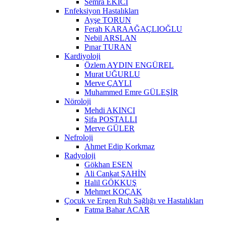
Semra EKİCİ
Enfeksiyon Hastalıkları
Ayşe TORUN
Ferah KARAAĞAÇLIOĞLU
Nebil ARSLAN
Pınar TURAN
Kardiyoloji
Özlem AYDIN ENGÜREL
Murat UĞURLU
Merve ÇAYLI
Muhammed Emre GÜLEŞİR
Nöroloji
Mehdi AKINCI
Şifa POSTALLI
Merve GÜLER
Nefroloji
Ahmet Edip Korkmaz
Radyoloji
Gökhan ESEN
Ali Cankat ŞAHİN
Halil GÖKKUŞ
Mehmet KOÇAK
Çocuk ve Ergen Ruh Sağlığı ve Hastalıkları
Fatma Bahar ACAR