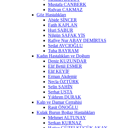
Mustafa CANBERK
Rıdvan ÇAKMAZ
Göz Hastalıkları
Abide SİNCER
Fatih KAPLAN
Huri SABUR
Nilgün ŞAFAK YİS
Rafiye Nur ABAY DEMİRTAŞ
Sedat AVCIOĞLU
Tuba BAYRAM
Kadın Hastalıkları ve Doğum
Deniz KUZUNDAR
Elif Betül ESMER
Elif KEYİF
Erman Akdemir
Necla ÖZTÜRK
Selin ŞAHİN
Serhat USTA
Yıldırım DURAK
Kalp ve Damar Cerrahisi
Raşit ÖNOĞLU
Kulak Burun Boğaz Hastalıkları
Mehmet ALTUNAY
Serkan KURNAZ
Hatice GÜZELKÜÇÜK AKAY