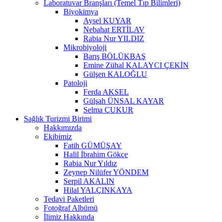
Laboratuvar Branşları (Temel Tıp Bilimleri)
Biyokimya
Aysel KUYAR
Nebahat ERTİLAV
Rabia Nur YILDIZ
Mikrobiyoloji
Barış BÖLÜKBAŞ
Emine Zühal KALAYCI ÇEKİN
Gülşen KALOĞLU
Patoloji
Ferda AKSEL
Gülşah ÜNSAL KAYAR
Selma ÇUKUR
Sağlık Turizmi Birimi
Hakkımızda
Ekibimiz
Fatih GÜMÜŞAY
Halil İbrahim Gökçe
Rabia Nur Yıldız
Zeynep Nilüfer YÖNDEM
Serpil AKALIN
Hilal YALÇINKAYA
Tedavi Paketleri
Fotoğraf Albümü
İlimiz Hakkında