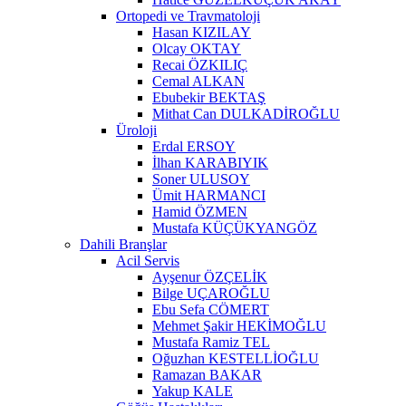
Ortopedi ve Travmatoloji
Hasan KIZILAY
Olcay OKTAY
Recai ÖZKILIÇ
Cemal ALKAN
Ebubekir BEKTAŞ
Mithat Can DULKADİROĞLU
Üroloji
Erdal ERSOY
İlhan KARABIYIK
Soner ULUSOY
Ümit HARMANCI
Hamid ÖZMEN
Mustafa KÜÇÜKYANGÖZ
Dahili Branşlar
Acil Servis
Ayşenur ÖZÇELİK
Bilge UÇAROĞLU
Ebu Sefa CÖMERT
Mehmet Şakir HEKİMOĞLU
Mustafa Ramiz TEL
Oğuzhan KESTELLİOĞLU
Ramazan BAKAR
Yakup KALE