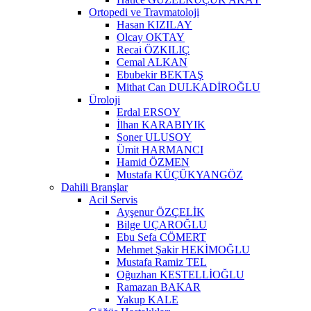
Ortopedi ve Travmatoloji
Hasan KIZILAY
Olcay OKTAY
Recai ÖZKILIÇ
Cemal ALKAN
Ebubekir BEKTAŞ
Mithat Can DULKADİROĞLU
Üroloji
Erdal ERSOY
İlhan KARABIYIK
Soner ULUSOY
Ümit HARMANCI
Hamid ÖZMEN
Mustafa KÜÇÜKYANGÖZ
Dahili Branşlar
Acil Servis
Ayşenur ÖZÇELİK
Bilge UÇAROĞLU
Ebu Sefa CÖMERT
Mehmet Şakir HEKİMOĞLU
Mustafa Ramiz TEL
Oğuzhan KESTELLİOĞLU
Ramazan BAKAR
Yakup KALE