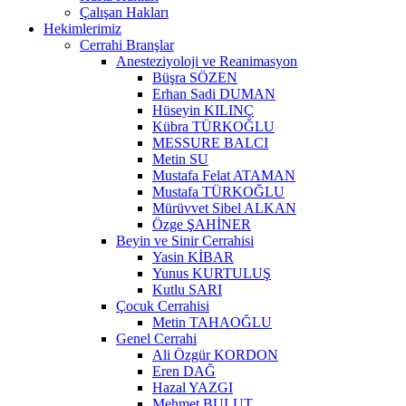
Çalışan Hakları
Hekimlerimiz
Cerrahi Branşlar
Anesteziyoloji ve Reanimasyon
Büşra SÖZEN
Erhan Sadi DUMAN
Hüseyin KILINÇ
Kübra TÜRKOĞLU
MESSURE BALCI
Metin SU
Mustafa Felat ATAMAN
Mustafa TÜRKOĞLU
Mürüvvet Sibel ALKAN
Özge ŞAHİNER
Beyin ve Sinir Cerrahisi
Yasin KİBAR
Yunus KURTULUŞ
Kutlu SARI
Çocuk Cerrahisi
Metin TAHAOĞLU
Genel Cerrahi
Ali Özgür KORDON
Eren DAĞ
Hazal YAZGI
Mehmet BULUT