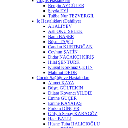
Göğüs Hastalıkları
Rengin AYGÜLER
Şeyda EYİ
Tuğba Nur TEZVERGİL
İç Hastalıkları (Dahiliye)
Alı ALIYEV
Aslı OKU SELEK
Banu BAŞER
Büşra TAŞÇI
Candan KURTBOĞAN
Ceyhun ŞAHİN
Didar NACAKÇI KİRİŞ
Hilal ŞENTÜRK
Kürşat Korkmaz ÇETİN
Mahmut DEDE
Çocuk Sağlığı ve Hastalıkları
Ahmet KAYA
Büşra GÜLTEKİN
Dilara Kovancı YILDIZ
Emine GÜÇER
Emine KAYATAŞ
Furkan DİNÇER
Gülşah Şenay KARAGÖZ
Haci BALLI
Hüsne Tuba HALICIOĞLU