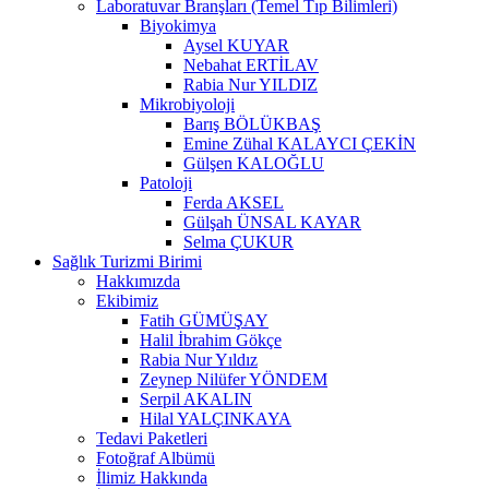
Laboratuvar Branşları (Temel Tıp Bilimleri)
Biyokimya
Aysel KUYAR
Nebahat ERTİLAV
Rabia Nur YILDIZ
Mikrobiyoloji
Barış BÖLÜKBAŞ
Emine Zühal KALAYCI ÇEKİN
Gülşen KALOĞLU
Patoloji
Ferda AKSEL
Gülşah ÜNSAL KAYAR
Selma ÇUKUR
Sağlık Turizmi Birimi
Hakkımızda
Ekibimiz
Fatih GÜMÜŞAY
Halil İbrahim Gökçe
Rabia Nur Yıldız
Zeynep Nilüfer YÖNDEM
Serpil AKALIN
Hilal YALÇINKAYA
Tedavi Paketleri
Fotoğraf Albümü
İlimiz Hakkında