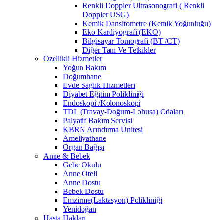
Renkli Doppler Ultrasonografi ( Renkli
Doppler USG)
Kemik Dansitometre (Kemik Yoğunluğu)
Eko Kardiyografi (EKO)
Bilgisayar Tomografi (BT /CT)
Diğer Tanı Ve Tetkikler
Özellikli Hizmetler
Yoğun Bakım
Doğumhane
Evde Sağlık Hizmetleri
Diyabet Eğitim Polikliniği
Endoskopi /Kolonoskopi
TDL (Travay-Doğum-Lohusa) Odaları
Palyatif Bakım Servisi
KBRN Arındırma Ünitesi
Ameliyathane
Organ Bağışı
Anne & Bebek
Gebe Okulu
Anne Oteli
Anne Dostu
Bebek Dostu
Emzirme(Laktasyon) Polikliniği
Yenidoğan
Hasta Hakları