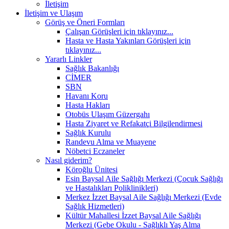
İletişim
İletişim ve Ulaşım
Görüş ve Öneri Formları
Çalışan Görüşleri için tıklayınız...
Hasta ve Hasta Yakınları Görüşleri için
tıklayınız...
Yararlı Linkler
Sağlık Bakanlığı
CİMER
SBN
Havanı Koru
Hasta Hakları
Otobüs Ulaşım Güzergahı
Hasta Ziyaret ve Refakatçi Bilgilendirmesi
Sağlık Kurulu
Randevu Alma ve Muayene
Nöbetci Eczaneler
Nasıl giderim?
Köroğlu Ünitesi
Esin Baysal Aile Sağlığı Merkezi (Çocuk Sağlığı
ve Hastalıkları Poliklinikleri)
Merkez İzzet Baysal Aile Sağlığı Merkezi (Evde
Sağlık Hizmetleri)
Kültür Mahallesi İzzet Baysal Aile Sağlığı
Merkezi (Gebe Okulu - Sağlıklı Yaş Alma